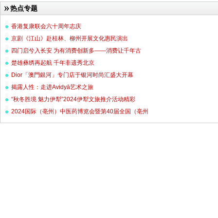
热点专题
香港复康联会六十周年志庆
京剧《江山》赴桂林、柳州开展文化惠民演出
四门启兮入长安 为有消费创新多——消费让千年古
楚雄彝绣再起航 千年非遗秀北京
Dior「澳門銀河」专门店于银河时尚汇盛大开幕
揭露人性：走进Avidyā艺术之旅
“秋冬胜境 魅力伊犁”2024伊犁文旅推介活动精彩
2024国际（亳州）中医药博览会暨第40届全国（亳州